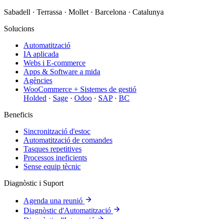
Sabadell · Terrassa · Mollet · Barcelona · Catalunya
Solucions
Automatització
IA aplicada
Webs i E-commerce
Apps & Software a mida
Agències
WooCommerce + Sistemes de gestió
Holded
·
Sage
·
Odoo
·
SAP
·
BC
Beneficis
Sincronització d'estoc
Automatització de comandes
Tasques repetitives
Processos ineficients
Sense equip tècnic
Diagnòstic i Suport
Agenda una reunió
Diagnòstic d'Automatització