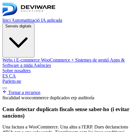
Inici
Automatització
IA aplicada
Serveis digitals
Webs i E-commerce
WooCommerce + Sistemes de gestió
Apps &
Software a mida
Agències
Sobre nosaltres
ES
CA
Parlem-ne
Obrir menú de navegació
Tornar a recursos
fiscalidad
woocommerce
duplicados
erp
auditoría
Com detectar duplicats fiscals sense saber-ho (i evitar
sancions)
Una factura a WooCommerce. Una altra a l'ERP. Dues declaracions