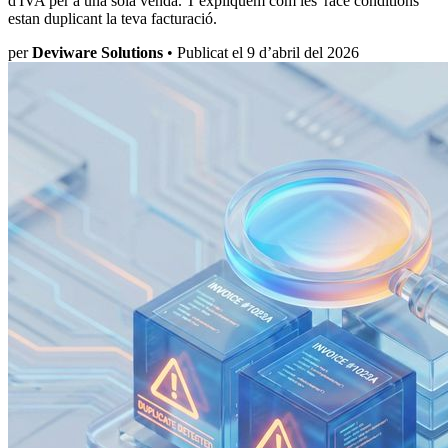
d'IVA per a una sola venda. T'expliquem com les 'race conditions'
estan duplicant la teva facturació.
per
Deviware Solutions
•
Publicat el 9 d’abril del 2026