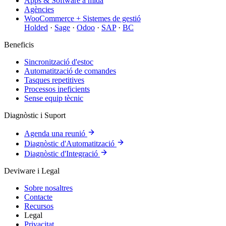
Apps & Software a mida
Agències
WooCommerce + Sistemes de gestió
Holded
·
Sage
·
Odoo
·
SAP
·
BC
Beneficis
Sincronització d'estoc
Automatització de comandes
Tasques repetitives
Processos ineficients
Sense equip tècnic
Diagnòstic i Suport
Agenda una reunió
Diagnòstic d'Automatització
Diagnòstic d'Integració
Deviware i Legal
Sobre nosaltres
Contacte
Recursos
Legal
Privacitat