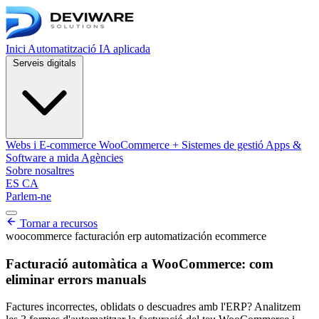
Inici
Automatització
IA aplicada
Serveis digitals
Webs i E-commerce
WooCommerce + Sistemes de gestió
Apps &
Software a mida
Agències
Sobre nosaltres
ES
CA
Parlem-ne
Obrir menú de navegació
Tornar a recursos
woocommerce
facturación
erp
automatización
ecommerce
Facturació automàtica a WooCommerce: com
eliminar errors manuals
Factures incorrectes, oblidats o descuadres amb l'ERP? Analitzem