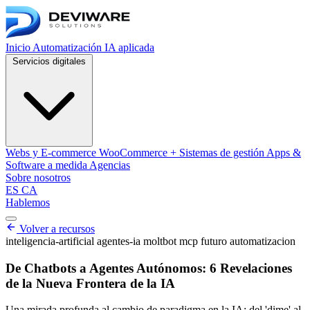
Inicio
Automatización
IA aplicada
Servicios digitales
Webs y E-commerce
WooCommerce + Sistemas de gestión
Apps &
Software a medida
Agencias
Sobre nosotros
ES
CA
Hablemos
Abrir menú de navegación
Volver a recursos
inteligencia-artificial
agentes-ia
moltbot
mcp
futuro
automatizacion
De Chatbots a Agentes Autónomos: 6 Revelaciones
de la Nueva Frontera de la IA
Una mirada profunda al cambio de paradigma en la IA: del 'dime' al