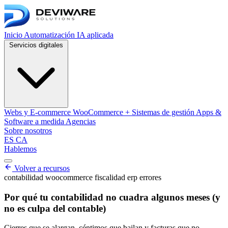
Inicio
Automatización
IA aplicada
Servicios digitales
Webs y E-commerce
WooCommerce + Sistemas de gestión
Apps &
Software a medida
Agencias
Sobre nosotros
ES
CA
Hablemos
Abrir menú de navegación
Volver a recursos
contabilidad
woocommerce
fiscalidad
erp
errores
Por qué tu contabilidad no cuadra algunos meses (y
no es culpa del contable)
Cierres que se alargan, céntimos que bailan y facturas que no