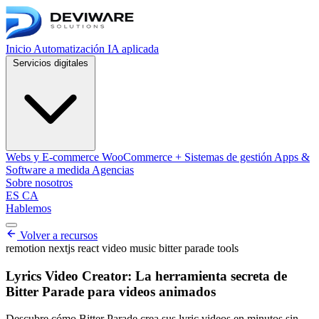
Inicio
Automatización
IA aplicada
Servicios digitales
Webs y E-commerce
WooCommerce + Sistemas de gestión
Apps &
Software a medida
Agencias
Sobre nosotros
ES
CA
Hablemos
Abrir menú de navegación
Volver a recursos
remotion
nextjs
react
video
music
bitter parade
tools
Lyrics Video Creator: La herramienta secreta de
Bitter Parade para videos animados
Descubre cómo Bitter Parade crea sus lyric videos en minutos sin