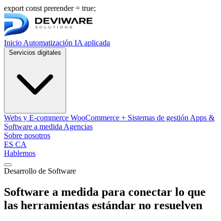
export const prerender = true;
Inicio
Automatización
IA aplicada
Servicios digitales
Webs y E-commerce
WooCommerce + Sistemas de gestión
Apps &
Software a medida
Agencias
Sobre nosotros
ES
CA
Hablemos
Abrir menú de navegación
Desarrollo de Software
Software a medida para conectar lo que
las herramientas estándar no resuelven