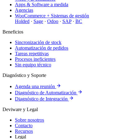
Apps & Software a medida
Agencias
WooCommerce + Sistemas de gestión
Holded
·
Sage
·
Odoo
·
SAP
·
BC
Beneficios
Sincronización de stock
Automatización de pedidos
Tareas repetitivas
Procesos ineficientes
Sin equipo técnico
Diagnóstico y Soporte
Agenda una reunión
Diagnóstico de Automatización
Diagnóstico de Integración
Deviware y Legal
Sobre nosotros
Contacto
Recursos
Legal