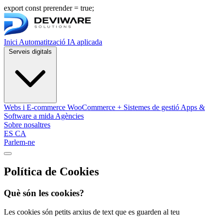
export const prerender = true;
Inici
Automatització
IA aplicada
Serveis digitals
Webs i E-commerce
WooCommerce + Sistemes de gestió
Apps &
Software a mida
Agències
Sobre nosaltres
ES
CA
Parlem-ne
Obrir menú de navegació
Política de Cookies
Què són les cookies?
Les cookies són petits arxius de text que es guarden al teu