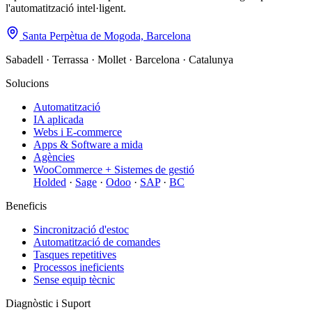
l'automatització intel·ligent.
Santa Perpètua de Mogoda, Barcelona
Sabadell · Terrassa · Mollet · Barcelona · Catalunya
Solucions
Automatització
IA aplicada
Webs i E-commerce
Apps & Software a mida
Agències
WooCommerce + Sistemes de gestió
Holded
·
Sage
·
Odoo
·
SAP
·
BC
Beneficis
Sincronització d'estoc
Automatització de comandes
Tasques repetitives
Processos ineficients
Sense equip tècnic
Diagnòstic i Suport