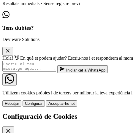
Resultats immediats · Sense registre previ
Tens dubtes?
Deviware Solutions
Hola! 👋 En què et podem ajudar? Escriu-nos i et respondrem al mo
Iniciar xat a WhatsApp
Utilitzem cookies pròpies i de tercers per millorar la teva experiència i 
Rebutjar
Configurar
Acceptar-ho tot
Configuració de Cookies