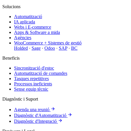
Solucions
Automatització
IA aplicada
Webs i E-commerce
Apps & Software a mida
Agències
WooCommerce + Sistemes de gestió
Holded
·
Sage
·
Odoo
·
SAP
·
BC
Beneficis
Sincronització d'estoc
Automatització de comandes
Tasques repetitives
Processos ineficients
Sense equip tècnic
Diagnòstic i Suport
Agenda una reunió
Diagnòstic d'Automatització
Diagnòstic d'Integració