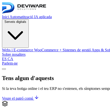
Inici
Automatització
IA aplicada
Serveis digitals
Webs i E-commerce
WooCommerce + Sistemes de gestió
Apps & Sof
Sobre nosaltres
ES
CA
Parlem-ne
Obrir menú de navegació
Tens algun d'aquests
5 problemes?
Si la teva botiga online i el teu ERP no s'entenen, els símptomes semp
Veure el patró comú