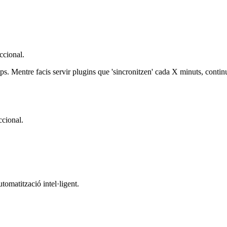
ccional.
 Mentre facis servir plugins que 'sincronitzen' cada X minuts, continuar
ccional.
utomatització intel·ligent.