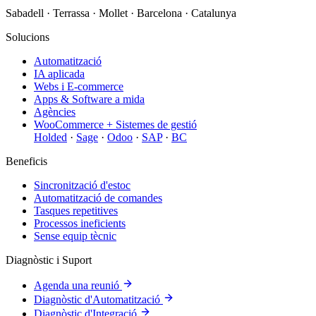
Sabadell · Terrassa · Mollet · Barcelona · Catalunya
Solucions
Automatització
IA aplicada
Webs i E-commerce
Apps & Software a mida
Agències
WooCommerce + Sistemes de gestió
Holded
·
Sage
·
Odoo
·
SAP
·
BC
Beneficis
Sincronització d'estoc
Automatització de comandes
Tasques repetitives
Processos ineficients
Sense equip tècnic
Diagnòstic i Suport
Agenda una reunió
Diagnòstic d'Automatització
Diagnòstic d'Integració