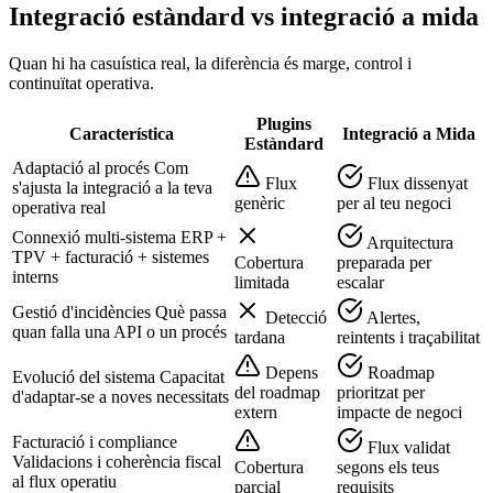
Integració estàndard vs integració a mida
Quan hi ha casuística real, la diferència és marge, control i
continuïtat operativa.
Plugins
Característica
Integració a Mida
Estàndard
Adaptació al procés
Com
Flux
Flux dissenyat
s'ajusta la integració a la teva
genèric
per al teu negoci
operativa real
Connexió multi-sistema
ERP +
Arquitectura
TPV + facturació + sistemes
Cobertura
preparada per
interns
limitada
escalar
Gestió d'incidències
Què passa
Detecció
Alertes,
quan falla una API o un procés
tardana
reintents i traçabilitat
Depens
Roadmap
Evolució del sistema
Capacitat
del roadmap
prioritzat per
d'adaptar-se a noves necessitats
extern
impacte de negoci
Facturació i compliance
Flux validat
Validacions i coherència fiscal
Cobertura
segons els teus
al flux operatiu
parcial
requisits