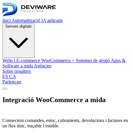
Inici
Automatització
IA aplicada
Serveis digitals
Webs i E-commerce
WooCommerce + Sistemes de gestió
Apps &
Software a mida
Agències
Sobre nosaltres
ES
CA
Parlem-ne
Obrir menú de navegació
Integració WooCommerce a mida
amb
ERP, TPV, facturació i sistemes propis
Connectem comandes, estoc, cobraments, devolucions i factures en
un flux únic, traçable i estable.