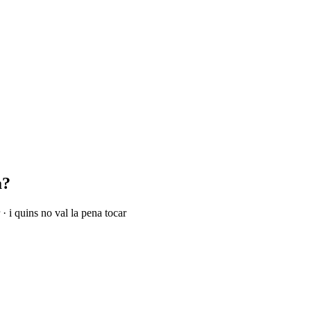
a?
· i quins no val la pena tocar