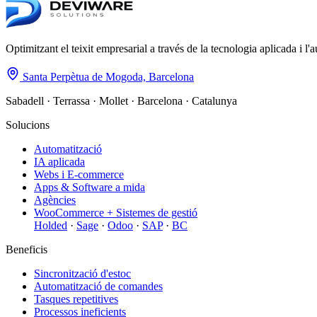
Optimitzant el teixit empresarial a través de la tecnologia aplicada i l'a
Santa Perpètua de Mogoda, Barcelona
Sabadell · Terrassa · Mollet · Barcelona · Catalunya
Solucions
Automatització
IA aplicada
Webs i E-commerce
Apps & Software a mida
Agències
WooCommerce + Sistemes de gestió
Holded
·
Sage
·
Odoo
·
SAP
·
BC
Beneficis
Sincronització d'estoc
Automatització de comandes
Tasques repetitives
Processos ineficients