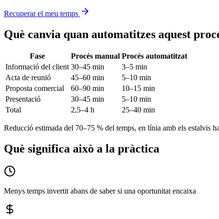
Recuperar el meu temps
Què canvia quan automatitzes aquest proc
Fase
Procés manual
Procés automatitzat
Informació del client
30–45 min
3–5 min
Acta de reunió
45–60 min
5–10 min
Proposta comercial
60–90 min
10–15 min
Presentació
30–45 min
5–10 min
Total
2,5–4 h
25–40 min
Reducció estimada del 70–75 % del temps, en línia amb els estalvis ha
Què significa això a la pràctica
Menys temps invertit abans de saber si una oportunitat encaixa