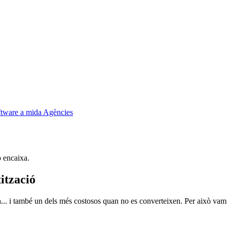
tware a mida
Agències
 encaixa.
ització
.. i també un dels més costosos quan no es converteixen. Per això vam d