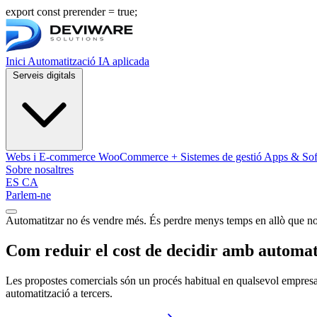
export const prerender = true;
Inici
Automatització
IA aplicada
Serveis digitals
Webs i E-commerce
WooCommerce + Sistemes de gestió
Apps & Sof
Sobre nosaltres
ES
CA
Parlem-ne
Obrir menú de navegació
Automatitzar no és vendre més. És perdre menys temps en allò que no
Com reduir el cost de decidir amb automat
Les propostes comercials són un procés habitual en qualsevol empresa.
automatització a tercers.